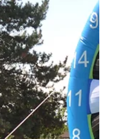
U15
U17
Veterans
Comité