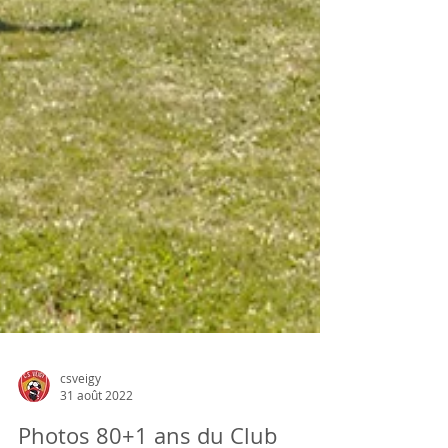
csveigy