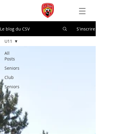
Le blog du CSV
S'inscrire
U11
All
Posts
Seniors
Club
Seniors
Club
U7
U9
U11
U13