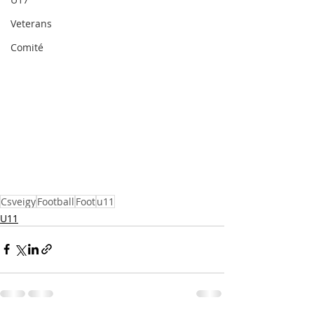
Veterans
Comité
Csveigy
Football
Foot
u11
U11