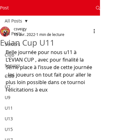
Post
All Posts
csveigy
All Posts
15 avr. 2022
1 min de lecture
Evian Cup U11
Seniors
Belle journée pour nous u11 à 
Club
L’EVIAN CUP , avec pour finalité la 
Seniors
5éme place à l’issue de cette journée 
, les joueurs on tout fait pour aller le 
Club
plus loin possible dans ce tournoi 
U7
Félicitations à eux 
U9
U11
U13
U15
U17