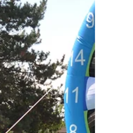
U15
U17
Veterans
Comité