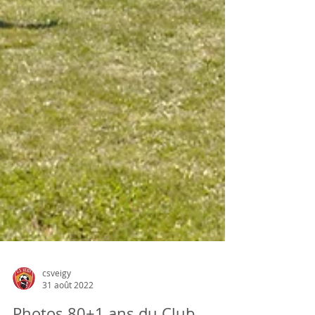
csveigy