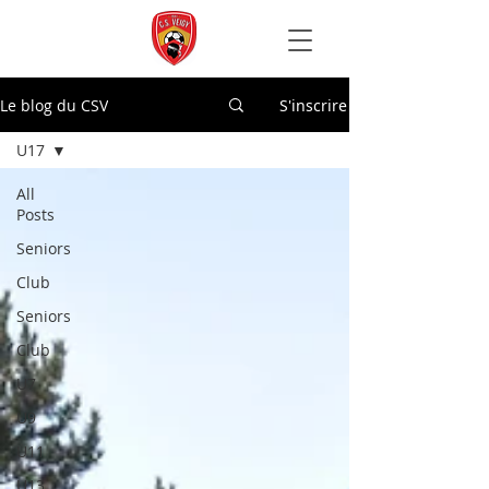
Le blog du CSV
S'inscrire
U17
All
Posts
Seniors
Club
Seniors
Club
U7
U9
U11
U13