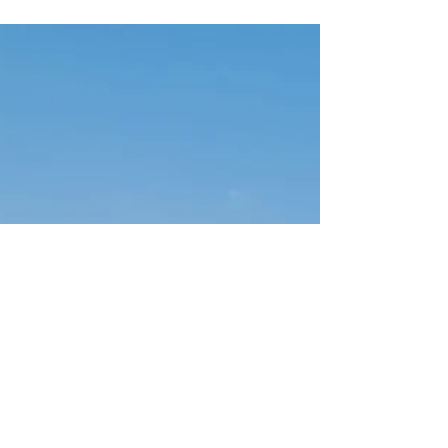
csveigy
8 avr. 2022
Match U17 D3
Match du championnat U17 D3 cet après-midi
à Gavot. Nos jeunes ont outrageusement
dominé la rencontre. Après avoir encaissé un
but en...