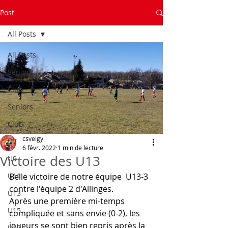
Post
All Posts
All Posts
Seniors
Club
Seniors
Club
csveigy
U7
6 févr. 2022
1 min de lecture
Victoire des U13
U9
U11
Belle victoire de notre équipe  U13-3 
contre l'équipe 2 d'Allinges.
U13
Après une première mi-temps 
U15
compliquée et sans envie (0-2), les 
joueurs se sont bien repris après la 
U17