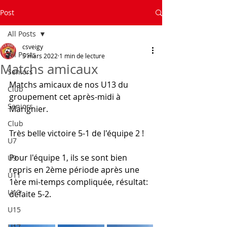
Post
All Posts
csveigy
All Posts
5 mars 2022
1 min de lecture
Matchs amicaux
Seniors
Matchs amicaux de nos U13 du 
Club
groupement cet après-midi à 
Seniors
Marignier.
Club
Très belle victoire 5-1 de l'équipe 2 !
U7
Pour l'équipe 1, ils se sont bien 
U9
repris en 2ème période après une 
U11
1ère mi-temps compliquée, résultat:  
U13
défaite 5-2.
U15
U17