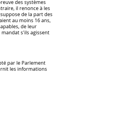
e preuve des systèmes
raire, il renonce à les
é suppose de la part des
s aient au moins 16 ans,
capables, de leur
n mandat s'ils agissent
té par le Parlement
urnit les informations