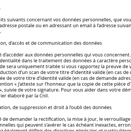
s
its suivants concernant vos données personnelles, que vo
adresse postale ou en adressant un email à l’adresse suivan
.
ation, d’accès et de communication des données
té d’accéder aux données personnelles qui vous concernent. 
identialité dans le traitement des données à caractère per
de sera uniquement traitée si vous rapportez la preuve de v
uction d’un scan de votre titre d’identité valide (en cas d
e de votre titre d’identité valide (en cas de demande adres
ion « j’atteste sur l’honneur que la copie de cette pièce d
e … », suivie de votre signature. Pour vous aider dans votre d
er élaboré par la Cnil.
cation, de suppression et droit à l’oubli des données
é de demander la rectification, la mise à jour, le verrouilla
nelles qui peuvent s’avérer le cas échéant inexactes, erro
 également définir des directives générales et particulières