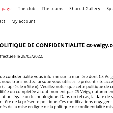
e page
The club
The teams
Shared Gallery
Spo
act
My account
OLITIQUE DE CONFIDENTIALITE cs-veigy.
ffectuée le 28/03/2022.
de confidentialité vous informe sur la manière dont CS Veigy
nous transmettez lorsque vous utilisez le présent site acces
 (ci-après le « Site »). Veuillez noter que cette politique de c
difiée ou complétée à tout moment par CS Veigy, notammen
ution légale ou technologique. Dans un tel cas, la date de s
n tête de la présente politique. Ces modifications engagent l
més de la mise en ligne de la politique de confidentialité mise