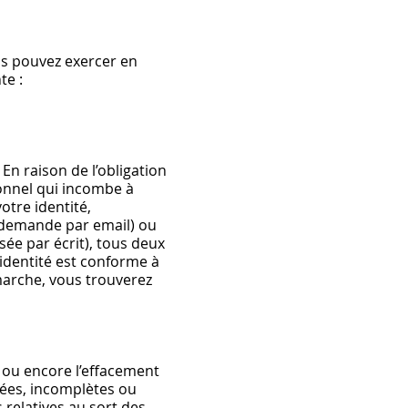
us pouvez exercer en
te :
En raison de l’obligation
sonnel qui incombe à
otre identité,
e demande par email) ou
sée par écrit), tous deux
’identité est conforme à
émarche, vous trouverez
ge ou encore l’effacement
nées, incomplètes ou
 relatives au sort des