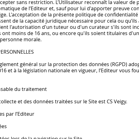
cepter sans restriction. L’Utilisateur reconnaît la valeur d
atique de l’Editeur et, sauf pour lui d'apporter preuve cont
tige. L'acceptation de la présente politique de confidentialit
issent de la capacité juridique nécessaire pour cela ou qu’il
ient l'autorisation d'un tuteur ou d'un curateur s'ils sont in
s ont moins de 16 ans, ou encore qu'ils soient titulaires d'u
 personne morale.
 PERSONNELLES
ement général sur la protection des données (RGPD) adop
16 et à la législation nationale en vigueur, l’Editeur vous fo
nsable du traitement
ollecte et des données traitées sur le Site est CS Veigy.
es par l’Editeur
tées
ées lors de la navigation sur le Site