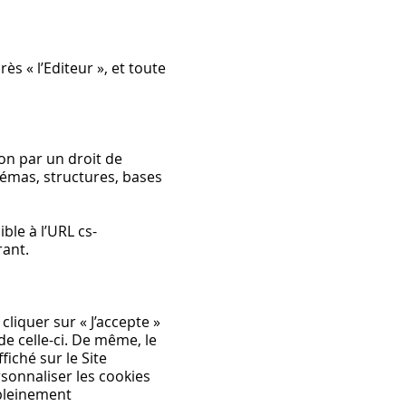
ès « l’Editeur », et toute
on par un droit de
chémas, structures, bases
ible à l’URL cs-
érant.
cliquer sur « J’accepte »
de celle-ci. De même, le
fiché sur le Site
sonnaliser les cookies
 pleinement