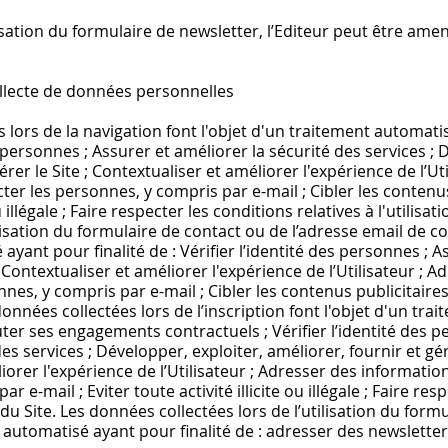
isation du formulaire de newsletter, l’Editeur peut être amené
 collecte de données personnelles
 lors de la navigation font l'objet d'un traitement automatis
es personnes ; Assurer et améliorer la sécurité des services ; 
érer le Site ; Contextualiser et améliorer l'expérience de l’Ut
er les personnes, y compris par e-mail ; Cibler les contenus 
ou illégale ; Faire respecter les conditions relatives à l'utilis
ilisation du formulaire de contact ou de l’adresse email de co
yant pour finalité de : Vérifier l’identité des personnes ; A
 Contextualiser et améliorer l'expérience de l’Utilisateur ; 
nes, y compris par e-mail ; Cibler les contenus publicitaires 
es données collectées lors de l’inscription font l'objet d'un t
cuter ses engagements contractuels ; Vérifier l’identité des p
es services ; Développer, exploiter, améliorer, fournir et gére
iorer l'expérience de l’Utilisateur ; Adresser des information
 e-mail ; Eviter toute activité illicite ou illégale ; Faire res
on du Site. Les données collectées lors de l’utilisation du for
 automatisé ayant pour finalité de : adresser des newsletters